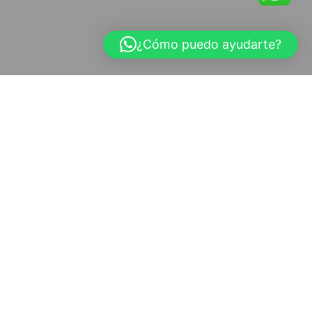
¿Cómo puedo ayudarte?
https://blog.tecnomueble.com.mx/melamina-y-laminado-plastico-cual-
es-mejor-para-la-fabricacion-de-muebles/