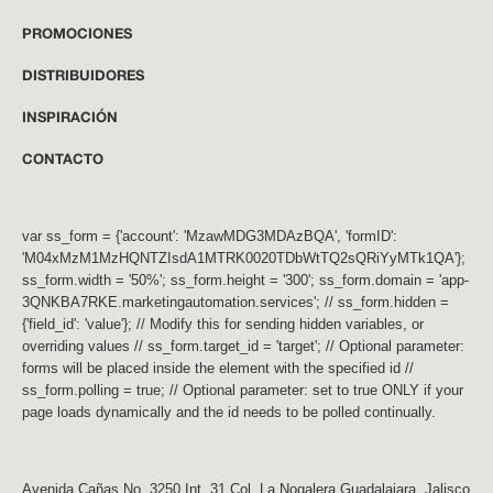
PROMOCIONES
DISTRIBUIDORES
INSPIRACIÓN
CONTACTO
var ss_form = {'account': 'MzawMDG3MDAzBQA', 'formID':
'M04xMzM1MzHQNTZIsdA1MTRK0020TDbWtTQ2sQRiYyMTk1QA'};
ss_form.width = '50%'; ss_form.height = '300'; ss_form.domain = 'app-
3QNKBA7RKE.marketingautomation.services'; // ss_form.hidden =
{'field_id': 'value'}; // Modify this for sending hidden variables, or
overriding values // ss_form.target_id = 'target'; // Optional parameter:
forms will be placed inside the element with the specified id //
ss_form.polling = true; // Optional parameter: set to true ONLY if your
page loads dynamically and the id needs to be polled continually.
Avenida Cañas No. 3250 Int. 31 Col. La Nogalera Guadalajara, Jalisco