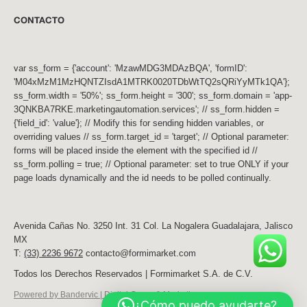
CONTACTO
var ss_form = {'account': 'MzawMDG3MDAzBQA', 'formID':
'M04xMzM1MzHQNTZIsdA1MTRK0020TDbWtTQ2sQRiYyMTk1QA'};
ss_form.width = '50%'; ss_form.height = '300'; ss_form.domain = 'app-
3QNKBA7RKE.marketingautomation.services'; // ss_form.hidden =
{'field_id': 'value'}; // Modify this for sending hidden variables, or
overriding values // ss_form.target_id = 'target'; // Optional parameter:
forms will be placed inside the element with the specified id //
ss_form.polling = true; // Optional parameter: set to true ONLY if your
page loads dynamically and the id needs to be polled continually.
Avenida Cañas No. 3250 Int. 31 Col. La Nogalera Guadalajara, Jalisco
MX
T:
(33) 2236 9672
contacto@formimarket.com
Todos los Derechos Reservados | Formimarket S.A. de C.V.
Powered by Bandervic | Digital Group & Marketing
¿Cómo puedo ayudarte?