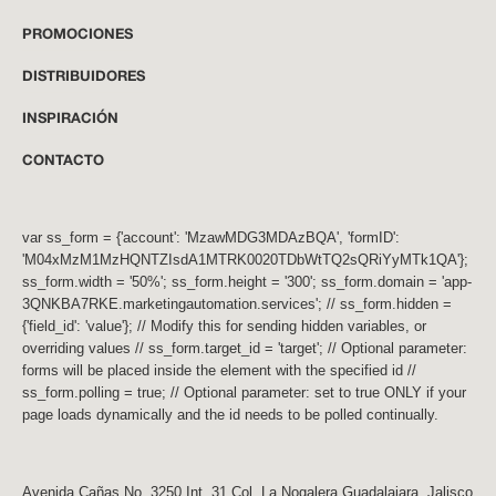
PROMOCIONES
DISTRIBUIDORES
INSPIRACIÓN
CONTACTO
var ss_form = {'account': 'MzawMDG3MDAzBQA', 'formID':
'M04xMzM1MzHQNTZIsdA1MTRK0020TDbWtTQ2sQRiYyMTk1QA'};
ss_form.width = '50%'; ss_form.height = '300'; ss_form.domain = 'app-
3QNKBA7RKE.marketingautomation.services'; // ss_form.hidden =
{'field_id': 'value'}; // Modify this for sending hidden variables, or
overriding values // ss_form.target_id = 'target'; // Optional parameter:
forms will be placed inside the element with the specified id //
ss_form.polling = true; // Optional parameter: set to true ONLY if your
page loads dynamically and the id needs to be polled continually.
Avenida Cañas No. 3250 Int. 31 Col. La Nogalera Guadalajara, Jalisco