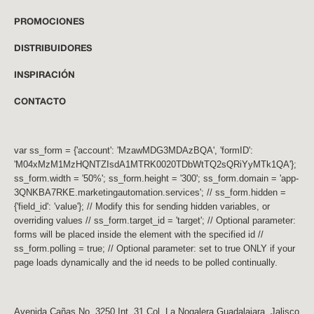
PROMOCIONES
DISTRIBUIDORES
INSPIRACIÓN
CONTACTO
var ss_form = {'account': 'MzawMDG3MDAzBQA', 'formID':
'M04xMzM1MzHQNTZIsdA1MTRK0020TDbWtTQ2sQRiYyMTk1QA'};
ss_form.width = '50%'; ss_form.height = '300'; ss_form.domain = 'app-
3QNKBA7RKE.marketingautomation.services'; // ss_form.hidden =
{'field_id': 'value'}; // Modify this for sending hidden variables, or
overriding values // ss_form.target_id = 'target'; // Optional parameter:
forms will be placed inside the element with the specified id //
ss_form.polling = true; // Optional parameter: set to true ONLY if your
page loads dynamically and the id needs to be polled continually.
Avenida Cañas No. 3250 Int. 31 Col. La Nogalera Guadalajara, Jalisco