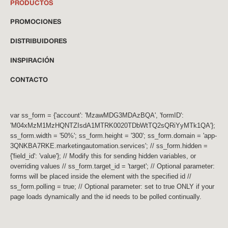
PRODUCTOS
PROMOCIONES
DISTRIBUIDORES
INSPIRACIÓN
CONTACTO
var ss_form = {'account': 'MzawMDG3MDAzBQA', 'formID':
'M04xMzM1MzHQNTZIsdA1MTRK0020TDbWtTQ2sQRiYyMTk1QA'};
ss_form.width = '50%'; ss_form.height = '300'; ss_form.domain = 'app-
3QNKBA7RKE.marketingautomation.services'; // ss_form.hidden =
{'field_id': 'value'}; // Modify this for sending hidden variables, or
overriding values // ss_form.target_id = 'target'; // Optional parameter:
forms will be placed inside the element with the specified id //
ss_form.polling = true; // Optional parameter: set to true ONLY if your
page loads dynamically and the id needs to be polled continually.