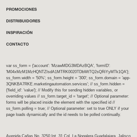
PROMOCIONES
DISTRIBUIDORES
INSPIRACIÓN
CONTACTO
var ss_form = {'account': 'MzawMDG3MDAzBQA', 'formID':
'M04xMzM1MzHQNTZIsdA1MTRK0020TDbWtTQ2sQRiYyMTk1QA'};
ss_form.width = '50%'; ss_form.height = '300'; ss_form.domain = 'app-
3QNKBA7RKE.marketingautomation.services'; // ss_form.hidden =
{'field_id': 'value'}; // Modify this for sending hidden variables, or
overriding values // ss_form.target_id = 'target'; // Optional parameter:
forms will be placed inside the element with the specified id //
ss_form.polling = true; // Optional parameter: set to true ONLY if your
page loads dynamically and the id needs to be polled continually.
Avenida Cañas No. 3250 Int. 31 Col. La Nogalera Guadalajara, Jalisco