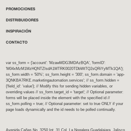
PROMOCIONES
DISTRIBUIDORES
INSPIRACIÓN
CONTACTO
var ss_form = {'account': 'MzawMDG3MDAzBQA', 'formID':
'M04xMzM1MzHQNTZIsdA1MTRK0020TDbWtTQ2sQRiYyMTk1QA'};
ss_form.width = '50%'; ss_form.height = '300'; ss_form.domain = 'app-
3QNKBA7RKE.marketingautomation.services'; // ss_form.hidden =
{'field_id': 'value'}; // Modify this for sending hidden variables, or
overriding values // ss_form.target_id = 'target'; // Optional parameter:
forms will be placed inside the element with the specified id //
ss_form.polling = true; // Optional parameter: set to true ONLY if your
page loads dynamically and the id needs to be polled continually.
Avenida Cañas No. 3250 Int. 31 Col. La Nogalera Guadalajara, Jalisco