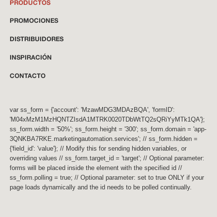
PRODUCTOS
PROMOCIONES
DISTRIBUIDORES
INSPIRACIÓN
CONTACTO
var ss_form = {'account': 'MzawMDG3MDAzBQA', 'formID':
'M04xMzM1MzHQNTZIsdA1MTRK0020TDbWtTQ2sQRiYyMTk1QA'};
ss_form.width = '50%'; ss_form.height = '300'; ss_form.domain = 'app-
3QNKBA7RKE.marketingautomation.services'; // ss_form.hidden =
{'field_id': 'value'}; // Modify this for sending hidden variables, or
overriding values // ss_form.target_id = 'target'; // Optional parameter:
forms will be placed inside the element with the specified id //
ss_form.polling = true; // Optional parameter: set to true ONLY if your
page loads dynamically and the id needs to be polled continually.