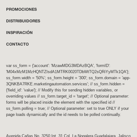
PROMOCIONES
DISTRIBUIDORES
INSPIRACIÓN
CONTACTO
var ss_form = {'account': 'MzawMDG3MDAzBQA', 'formID':
'M04xMzM1MzHQNTZIsdA1MTRK0020TDbWtTQ2sQRiYyMTk1QA'};
ss_form.width = '50%'; ss_form.height = '300'; ss_form.domain = 'app-
3QNKBA7RKE.marketingautomation.services'; // ss_form.hidden =
{'field_id': 'value'}; // Modify this for sending hidden variables, or
overriding values // ss_form.target_id = 'target'; // Optional parameter:
forms will be placed inside the element with the specified id //
ss_form.polling = true; // Optional parameter: set to true ONLY if your
page loads dynamically and the id needs to be polled continually.
Avenida Cañas No. 3250 Int. 31 Col. La Nogalera Guadalajara, Jalisco