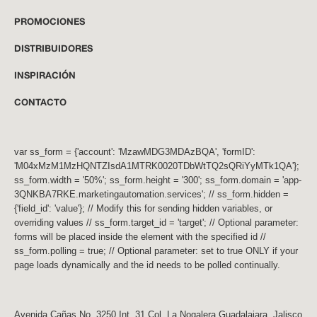
PROMOCIONES
DISTRIBUIDORES
INSPIRACIÓN
CONTACTO
var ss_form = {'account': 'MzawMDG3MDAzBQA', 'formID':
'M04xMzM1MzHQNTZIsdA1MTRK0020TDbWtTQ2sQRiYyMTk1QA'};
ss_form.width = '50%'; ss_form.height = '300'; ss_form.domain = 'app-
3QNKBA7RKE.marketingautomation.services'; // ss_form.hidden =
{'field_id': 'value'}; // Modify this for sending hidden variables, or
overriding values // ss_form.target_id = 'target'; // Optional parameter:
forms will be placed inside the element with the specified id //
ss_form.polling = true; // Optional parameter: set to true ONLY if your
page loads dynamically and the id needs to be polled continually.
Avenida Cañas No. 3250 Int. 31 Col. La Nogalera Guadalajara, Jalisco