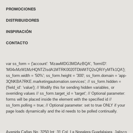
PROMOCIONES
DISTRIBUIDORES
INSPIRACIÓN
CONTACTO
var ss_form = {'account': 'MzawMDG3MDAzBQA', 'formID':
'M04xMzM1MzHQNTZIsdA1MTRK0020TDbWtTQ2sQRiYyMTk1QA'};
ss_form.width = '50%'; ss_form.height = '300'; ss_form.domain = 'app-
3QNKBA7RKE.marketingautomation.services'; // ss_form.hidden =
{'field_id': 'value'}; // Modify this for sending hidden variables, or
overriding values // ss_form.target_id = 'target'; // Optional parameter:
forms will be placed inside the element with the specified id //
ss_form.polling = true; // Optional parameter: set to true ONLY if your
page loads dynamically and the id needs to be polled continually.
Avenida Cañas No. 3250 Int. 31 Col. La Nogalera Guadalajara, Jalisco