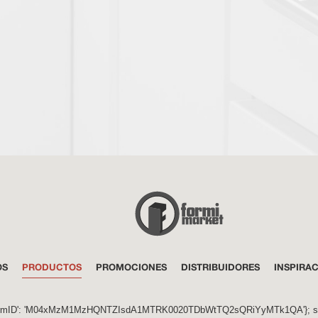
OS
PRODUCTOS
PROMOCIONES
DISTRIBUIDORES
INSPIRA
ormID': 'M04xMzM1MzHQNTZIsdA1MTRK0020TDbWtTQ2sQRiYyMTk1QA'}; ss_form