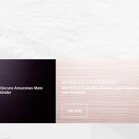
MA2526-E1S | TEXTURIZADO
Amazonas Mate
MA2526-E1S Madera Blanca Chai Texturizada .7
mm Estándar
VER MÁS