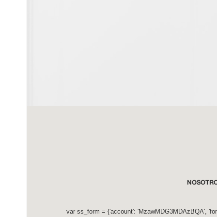
NOSOTR
var ss_form = {'account': 'MzawMDG3MDAzBQA', 'f