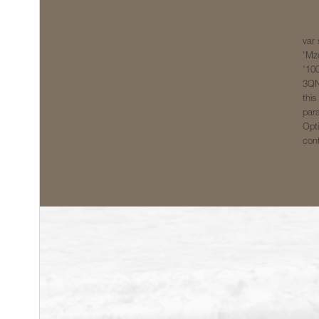
var
'Mz
'10
3QNK
this
para
Opti
cont