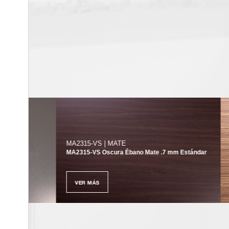
MA2321
MA2315-VS | MATE
MA2321-
MA2315-VS Oscura Ébano Mate .7 mm Estándar
Estánda
VER MÁS
VER 