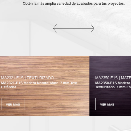
Obtén la más amplia variedad de acabados para tus proyectos.
-E1S | TEXTURIZADO
MA2350-E1S | MATE
E1S Madera Natural Mate .7 mm Text
MA2350-E1S Madera Oscura 
r
Texturizado .7 mm Estándar
MÁS
VER MÁS