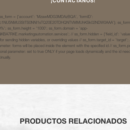
¡CONTÁCTANOS!
 ss_form = {'account': 'MzawMDG3MDAzBQA', 'formID':
c1NU5NMU3StTS0NNI1sTQ20E20TDHQNTVMMUhKSk02NDW0AAA'}; ss_form.
0%'; ss_form.height = '1000'; ss_form.domain = 'app-
BA7RKE.marketingautomation.services'; // ss_form.hidden = {'field_id': 'value'
 for sending hidden variables, or overriding values // ss_form.target_id = 'target'; 
meter: forms will be placed inside the element with the specified id // ss_form.pol
onal parameter: set to true ONLY if your page loads dynamically and the id need
inually.
PRODUCTOS RELACIONADOS