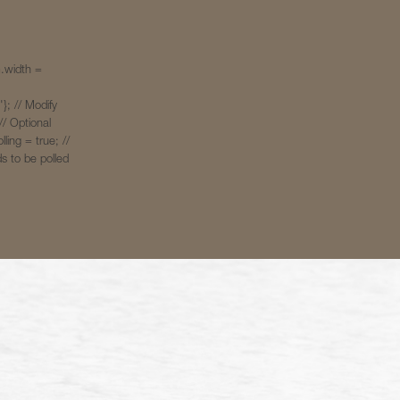
width =
}; // Modify
// Optional
ling = true; //
s to be polled