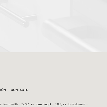
CIÓN
CONTACTO
.width = '50%'; ss_form.height = '300'; ss_form.domain =