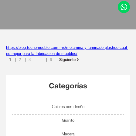
https://blog.tecnomueble.com.mx/melamina-y-laminado-plastico-cual-
es-mejor-para-la-fabricacion-de-muebles/
1
2
3
…
6
Siguiente
Categorías
Colores con diseño
Granito
Madera