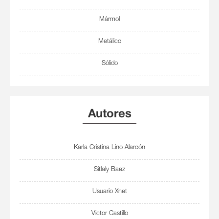
Mármol
Metálico
Sólido
Autores
Karla Cristina Lino Alarcón
Buscar por estilo
Buscar por código
Sitlaly Baez
Usuario Xnet
Victor Castillo
BUSCAR