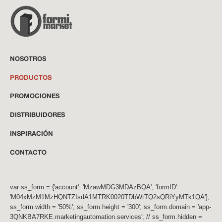
NOSOTROS
PRODUCTOS
PROMOCIONES
DISTRIBUIDORES
INSPIRACIÓN
CONTACTO
var ss_form = {'account': 'MzawMDG3MDAzBQA', 'formID':
'M04xMzM1MzHQNTZIsdA1MTRK0020TDbWtTQ2sQRiYyMTk1QA'};
ss_form.width = '50%'; ss_form.height = '300'; ss_form.domain = 'app-
3QNKBA7RKE.marketingautomation.services'; // ss_form.hidden =