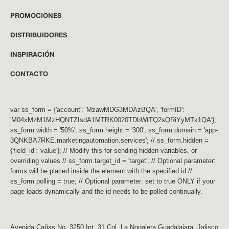
PROMOCIONES
DISTRIBUIDORES
INSPIRACIÓN
CONTACTO
var ss_form = {'account': 'MzawMDG3MDAzBQA', 'formID':
'M04xMzM1MzHQNTZIsdA1MTRK0020TDbWtTQ2sQRiYyMTk1QA'};
ss_form.width = '50%'; ss_form.height = '300'; ss_form.domain = 'app-
3QNKBA7RKE.marketingautomation.services'; // ss_form.hidden =
{'field_id': 'value'}; // Modify this for sending hidden variables, or
overriding values // ss_form.target_id = 'target'; // Optional parameter:
forms will be placed inside the element with the specified id //
ss_form.polling = true; // Optional parameter: set to true ONLY if your
page loads dynamically and the id needs to be polled continually.
Avenida Cañas No. 3250 Int. 31 Col. La Nogalera Guadalajara, Jalisco